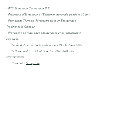
- BTS Esthétique Cosmétique D.E.
- Professeur d'Esthétique à l'Education nationale pendant 20 ans
- Formations Thérapie Psychocorporelle et Energétique
Traditionnelle Chinoise
- Praticienne en massages énergétiques et psychothérapie
corporelle:
"
Au fond du jardin" à Joinville le Pont 94 - Octobre 2019
"A l'Essentielle" au Mont Dore 63 - Mai 2024 -
Siret
87775240200017
Partenaire
Sancy.com