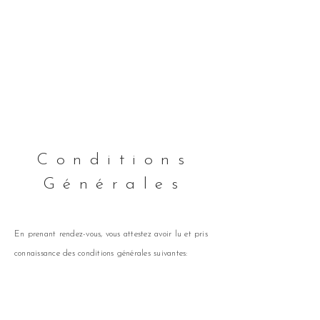
Conditions
Générales
En prenant rendez-vous, vous attestez avoir lu et pris
connaissance des conditions générales suivantes:
*
Lors de la prise de rendez-vous, vous devez me signaler
tout problème ou état de santé, allergies, traitement
médicamenteux lourd... nécessitant d'être pris en compte