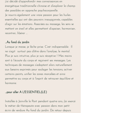
j’ai décidé d’approfondir mes connaissances en
énergétique traditionnelle chinoise et d’explorer le champ
des possibles en approche psychocorporelle.
Je nourris également une vraie passion pour les huiles
essentielles qui ont des pouvoirs insoupçonnés, capables
d’agir sur les émotions. Associées au massage, les sens se
mettent en éveil et elles permettent d’apaiser, harmoniser,
recentrer, libérer …
...Au fond du jardin
Lorsque je masse, je lâche prise. C’est indispensable. Il
ne s’agit surtout pas d’être dans l’analyse, le mental.
Plus je suis intuitive, plus je suis réceptive ! Mes mains
sont à l’écoute du corps et reçoivent ses messages. Les
techniques de massages s’adaptent alors naturellement
aux besoins exprimés pour soulager les tensions, activer
certains points, unifier les zones morcelées et ainsi
permettre au corps et à l’esprit de retrouver équilibre et
harmonie.
...pour aller A L'ESSENTIEL(LE)
Installée à Joinville le Pont pendant quatre ans, j'ai exercé
le métier de thérapeute avec passion dans mon petit
écrin de verdure Au fond du jardin. De retour depuis