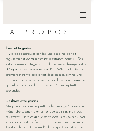
A PROPOS...
Une petite graine…
Il y a de nombreuses années, une amie me parlait
régulièrement de sa masseuse « extraordinaire ». Son
enthousiasme contagieux m’a donné envie d’essayer cette
thérapeute psychocorporelle et là… révélation ! Dès les
premiers instants, cela a fait écho en moi, comme une
évidence : cette prise en compte de la personne dans sa
globalité correspondait totalement à mes aspirations
profondes.
… cultivée avec passion
Vingt ans déjà que je pratique le massage à travers mon
métier d’enseignante en esthétique bien sûr, mais pas
seulement. L’intérêt que je porte depuis toujours au bien-
être du corps et de l’esprit m’a amenée à enrichir mon
éventail de techniques au fil du temps. C’est ainsi que